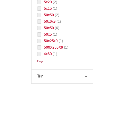
5x20
(
2
)
5x15
(
1
)
50х50
(
2
)
50x6x9
(
1
)
50x50
(
6
)
50x5
(
1
)
50x25x9
(
1
)
500Х250Х9
(
1
)
4x60
(
1
)
Еще...
Тип