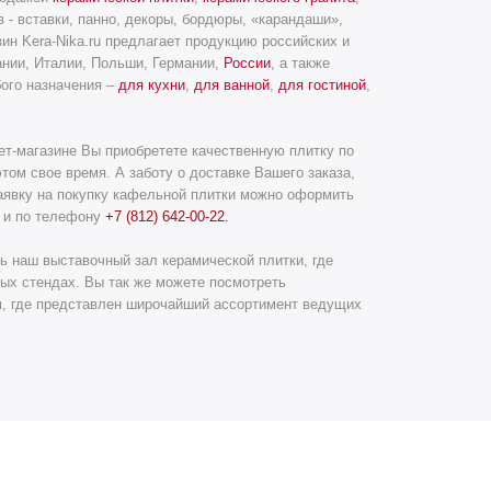
 - вставки, панно, декоры, бордюры, «карандаши»,
зин Kera-Nika.ru предлагает продукцию российских и
ании, Италии, Польши, Германии,
России
, а также
бого назначения –
для кухни
,
для ванной
,
для гостиной
,
ет-магазине Вы приобретете качественную плитку по
том свое время. А заботу о доставке Вашего заказа,
Заявку на покупку кафельной плитки можно оформить
ru и по телефону
+7 (812) 642-00-22.
ь наш выставочный зал керамической плитки, где
ых стендах. Вы так же можете посмотреть
м, где представлен широчайший ассортимент ведущих