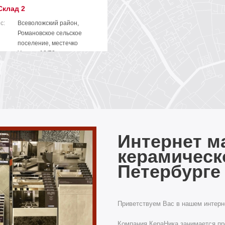
Склад 2
с:
Всеволожский район,
Романовское сельское
поселение, местечко
Углово, 18/73
ефон
+7 812 642-00-22
Интернет м
керамическ
Петербурге
Приветствуем Вас в нашем интерн
Компания КераНика занимается п