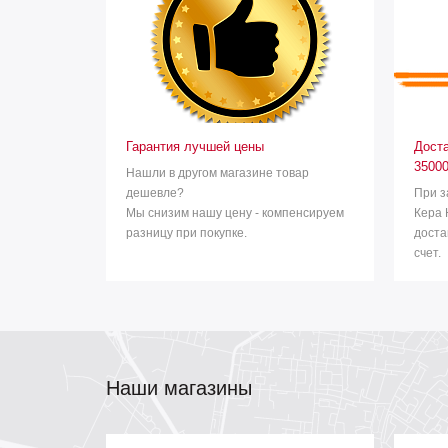
Гарантия лучшей цены
Доста
35000
Нашли в другом магазине товар
дешевле?
При з
Мы снизим нашу цену - компенсируем
Кера 
разницу при покупке.
доста
счет.
Наши магазины