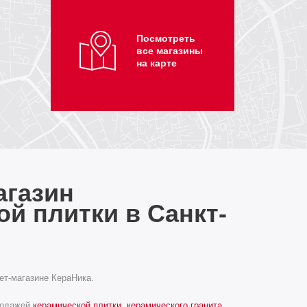
Посмотреть
все магазины
на карте
агазин
ой плитки в Санкт-
ет-магазине КераНика.
родажей
керамической плитки
,
керамического гранита
,