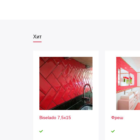
Хит
Biselado 7,5x15
Фреш