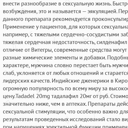
внести разнообразие в сексуальную жизнь. Быстро
возбуждения, это и называется — эякуляцией. П
данного препарата рекомендуется проконсультир
Применение у пациентов, для которых сексуальн
например, с тяжелыми сердечно-сосудистыми за
тяжелая сердечная недостаточность, силденафил 
отличие от Витегры, современные средства могут 
разные химические элементы и добавки. Подобны
характере, мужчина словно перестает быть мужчи
слаб, уклоняется от любых отношений и стараетс
лидерских качеств. Индийские дженерики в Киро
огромную популярность по всему миру за высокое
цену.Tadadel 20mg тадалафил 20мг от руб. Стоим
значительно ниже, чем в аптеках. Препараты дей
сексуальной стимуляции, что особенно важно для
результатам проведенных исследований стало вид
при нарушениях эректильной функции применен