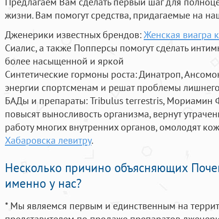
Предлагаем Вам сделать первый шаг для полноц
жизни. Вам помогут средства, придагаемые на на
Дженерики известных брендов:
Женская виагра к
Сиалис, а также Попперсы помогут сделать инти
более насыщенной и яркой
Синтетические гормоны роста
: Динатроп, Ансомо
энергии спортсменам и решат проблемы лишнего
БАДы и препараты:
Tribulus terrestris, Мориамин
повысят выносливость организма, вернут утрачен
работу многих внутренних органов, омолодят кожу
Хабаровска левитру
.
Несколько причино объясняющих Поче
именно у нас?
* Мы являемся первым и единственным на терри
представителем по продаже препаратов дженер