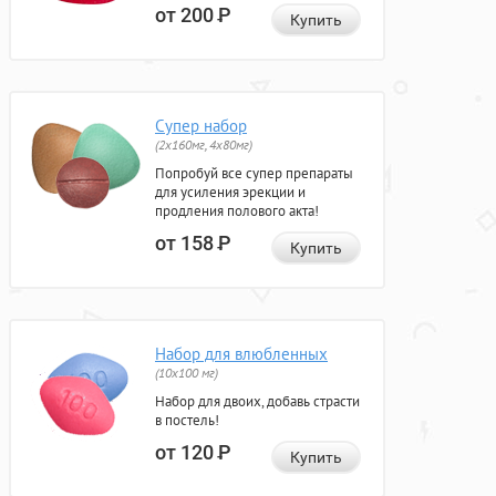
от 200
Р
Купить
Супер набор
(2х160мг, 4х80мг)
Попробуй все супер препараты
для усиления эрекции и
продления полового акта!
от 158
Р
Купить
Набор для влюбленных
(10х100 мг)
Набор для двоих, добавь страсти
в постель!
от 120
Р
Купить